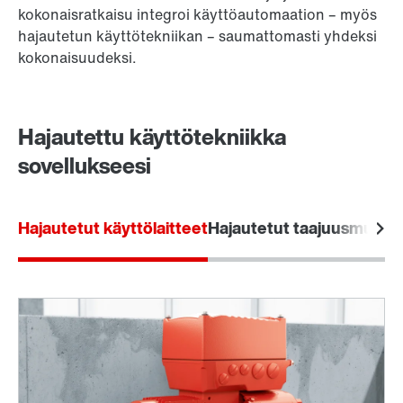
kokonaisratkaisu integroi käyttöautomaation – myös
hajautetun käyttötekniikan – saumattomasti yhdeksi
kokonaisuudeksi.
Hajautettu käyttötekniikka
sovellukseesi
Hajautetut käyttölaitteet
Hajautetut taajuusmuutta