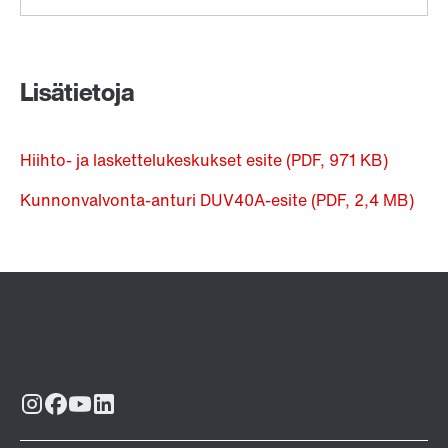
Lisätietoja
Hiihto- ja laskettelukeskukset esite
(PDF, 971
KB
)
Kunnonvalvonta-anturi DUV40A-esite
(PDF, 2,4
MB
)