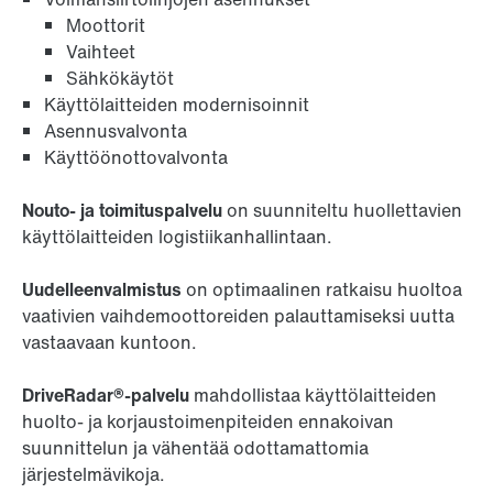
Moottorit
Vaihteet
Sähkökäytöt
Käyttölaitteiden modernisoinnit
Asennusvalvonta
Käyttöönottovalvonta
Nouto- ja toimituspalvelu
on suunniteltu huollettavien
käyttölaitteiden logistiikanhallintaan.
Uudelleenvalmistus
on optimaalinen ratkaisu huoltoa
vaativien vaihdemoottoreiden palauttamiseksi uutta
vastaavaan kuntoon.
DriveRadar®-palvelu
mahdollistaa käyttölaitteiden
huolto- ja korjaustoimenpiteiden ennakoivan
suunnittelun ja vähentää odottamattomia
järjestelmävikoja.