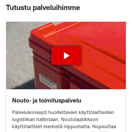
Tutustu palveluihimme
SEW Suomi yhteystiedot