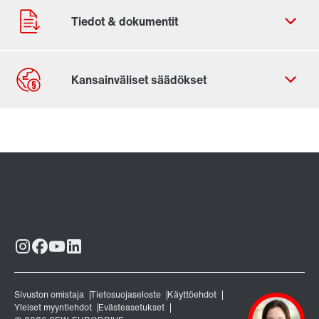
Yhteydenottolomake
Sijainnit maailmanlaajuisesti
SEW Suomi yhteystiedot