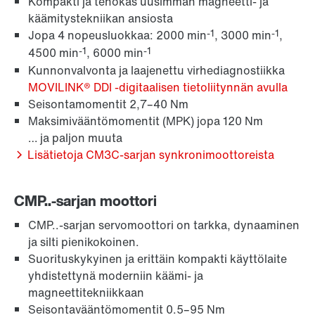
Kompakti ja tehokas uusimman magneetti- ja
käämitystekniikan ansiosta
-1
-1
Jopa 4 nopeusluokkaa: 2000 min
, 3000 min
,
-1
-1
4500 min
, 6000 min
Kunnonvalvonta ja laajenettu virhediagnostiikka
MOVILINK® DDI -digitaalisen tietoliitynnän avulla
Seisontamomentit 2,7–40 Nm
Maksimivääntömomentit (MPK) jopa 120 Nm
… ja paljon muuta
Lisätietoja CM3C-sarjan synkronimoottoreista
CMP..-sarjan moottori
CMP..-sarjan servomoottori on tarkka, dynaaminen
ja silti pienikokoinen.
Suorituskykyinen ja erittäin kompakti käyttölaite
yhdistettynä moderniin käämi- ja
magneettitekniikkaan
Seisontavääntömomentit 0.5–95 Nm