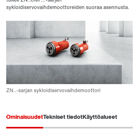
sykloidiservovaihdemoottoreiden suoraa asennusta.
Ominaisuudet
Tekniset tiedot
Käyttöalueet