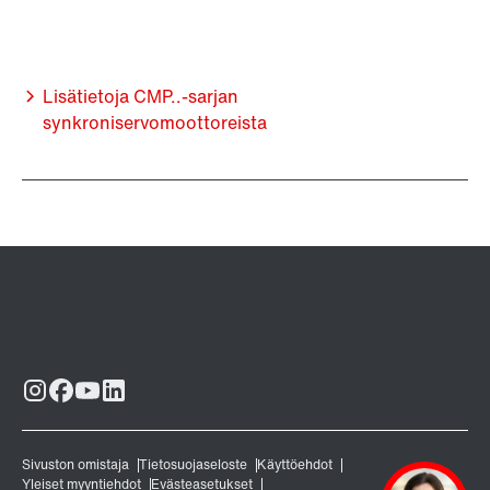
Lisätietoja CMP..-sarjan
synkroniservomoottoreista