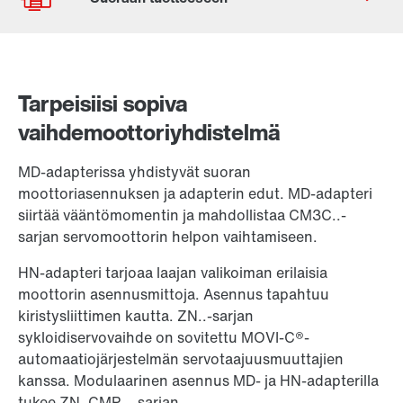
Sijainnit maailmanlaajuisesti
SEW Suomi yhteystiedot
Tarpeisiisi sopiva
Käyttölaitteen valinta
vaihdemoottoriyhdistelmä
Tuotekonfiguraattori
Tekniset tiedot / korvaava tuote
MD-adapterissa yhdistyvät suoran
moottoriasennuksen ja adapterin edut. MD-adapteri
siirtää vääntömomentin ja mahdollistaa CM3C..-
Tai hanki yleiskatsaus ensin
sarjan servomoottorin helpon vaihtamiseen.
Online Support
HN-adapteri tarjoaa laajan valikoiman erilaisia ​​
moottorin asennusmittoja. Asennus tapahtuu
kiristysliittimen kautta. ZN..-sarjan
sykloidiservovaihde on sovitettu MOVI-C®-
automaatiojärjestelmän servotaajuusmuuttajien
kanssa. Modulaarinen asennus MD- ja HN-adapterilla
tukee ZN..CMP...-sarjan