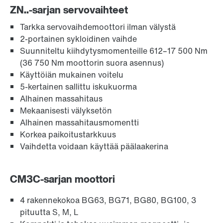
ZN..-sarjan servovaihteet
Tarkka servovaihdemoottori ilman välystä
2-portainen sykloidinen vaihde
Suunniteltu kiihdytysmomenteille 612–17 500 Nm
(36 750 Nm moottorin suora asennus)
Käyttöiän mukainen voitelu
5-kertainen sallittu iskukuorma
Alhainen massahitaus
Mekaanisesti välyksetön
Alhainen massahitausmomentti
Korkea paikoitustarkkuus
Vaihdetta voidaan käyttää päälaakerina
CM3C-sarjan moottori
4 rakennekokoa BG63, BG71, BG80, BG100, 3
pituutta S, M, L