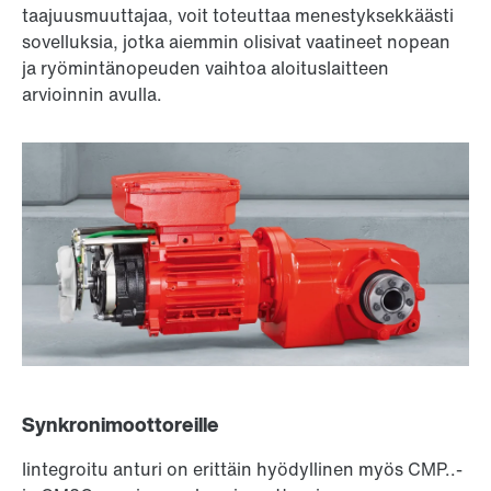
taajuusmuuttajaa, voit toteuttaa menestyksekkäästi
sovelluksia, jotka aiemmin olisivat vaatineet nopean
ja ryömintänopeuden vaihtoa aloituslaitteen
arvioinnin avulla.
Synkronimoottoreille
Iintegroitu anturi on erittäin hyödyllinen myös CMP..-