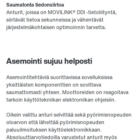
Saumatonta tiedonsiirtoa
Anturit, joissa on MOVILINK® DDI -tietoliityntä,
siirtävät tietoa sekunneissa ja vähentävät
järjestelmäkohtaisen optimoinnin tarvetta.
Asemointi sujuu helposti
Asemointitehtäviä suorittavissa sovelluksissa
yksittäisten komponenttien on sovittava
saumattomasti yhteen. Moottoreiden on reagoitava
tarkoin käyttötekniikan elektroniikan ohjeisiin.
Oikein valittu anturi selvittää sekä pyörimisnopeuden
oloarvon että lähettää pyörimisnopeuden
paluuilmoituksen käyttöelektroniikkaan.
Absoluuttiarvotiedoilla varustetut anturit myös