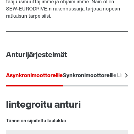
taajuusmuuttajiimme ja ohjaimiimme. Näin ollen
SEW-EURODRIVE:n rakennussarja tarjoaa nopean
ratkaisun tarpeisiisi.
Anturijärjestelmät
Asynkronimoottoreille
Synkronimoottoreille
Lineaa
Iintegroitu anturi
Tänne on sijoitettu taulukko