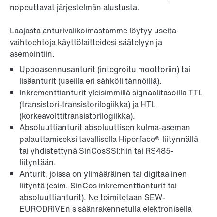
nopeuttavat järjestelmän alustusta.
Laajasta anturivalikoimastamme löytyy useita
vaihtoehtoja käyttölaitteidesi säätelyyn ja
asemointiin.
Uppoasennusanturit (integroitu moottoriin) tai
lisäanturit (useilla eri sähköliitännöillä).
Inkrementtianturit yleisimmillä signaalitasoilla TTL
(transistori-transistorilogiikka) ja HTL
(korkeavolttitransistorilogiikka).
Absoluuttianturit absoluuttisen kulma-aseman
palauttamiseksi tavallisella Hiperface®-liitynnällä
tai yhdistettynä SinCosSSI:hin tai RS485-
liityntään.
Anturit, joissa on ylimääräinen tai digitaalinen
liityntä (esim. SinCos inkrementtianturit tai
absoluuttianturit). Ne toimitetaan SEW-
EURODRIVEn sisäänrakennetulla elektronisella