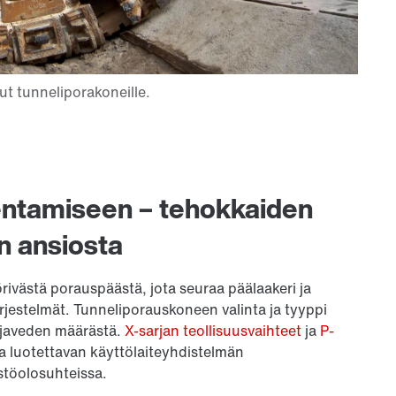
kentamiseen – tehokkaiden
n ansiosta
ivästä porauspäästä, jota seuraa päälaakeri ja
ärjestelmät. Tunneliporauskoneen valinta ja tyyppi
ohjaveden määrästä.
X-sarjan teollisuusvaihteet
ja
P-
 luotettavan käyttölaiteyhdistelmän
stöolosuhteissa.