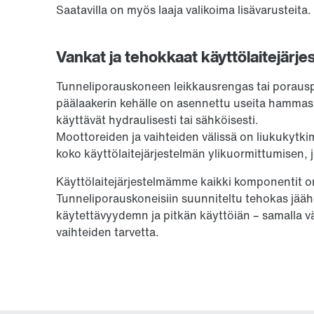
Saatavilla on myös laaja valikoima lisävarusteita.
Vankat ja tehokkaat käyttölaitejärje
Tunneliporauskoneen leikkausrengas tai porau
päälaakerin kehälle on asennettu useita hammasp
käyttävät hydraulisesti tai sähköisesti.
Moottoreiden ja vaihteiden välissä on liukukytki
koko käyttölaitejärjestelmän ylikuormittumisen, 
Käyttölaitejärjestelmämme kaikki komponentit on
Tunneliporauskoneisiin suunniteltu tehokas jä
käytettävyydemn ja pitkän käyttöiän – samalla v
vaihteiden tarvetta.