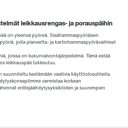
stelmät leikkausrengas- ja porauspäihin
spää on yleensä pyöreä. Sisähammaspyöräisen
yöriä, joita planeetta- ja kartiohammaspyörävaihteet
miä, joissa on liukunvalvontajärjestelmä. Tämä estää
jos leikkauspää tukkeutuu.
 suunniteltu kestämään vaativia käyttöolosuhteita.
ähdytyskonseptimme varmistaa korkean
ähennät erillisjäähdytysyksiköiden ja suurempien