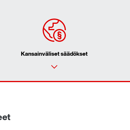
Kansainväliset säädökset
Yhteydenottolomake
Sijainnit maailmanlaajuisesti
SEW Suomi yhteystiedot
eet