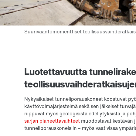
Luotettavuutta tunnelira
teollisuusvaihderatkaisuje
Nykyaikaiset tunneliporauskoneet koostuvat pyör
käyttövoimajärjestelmä sekä sen jälkeiset turvaj
riippuvat myös geologisista edellytyksistä ja p
sarjan planeettavaihteet
muodostavat kestävän ja
tunneliporauskoneisiin – myös vaativissa ympäri