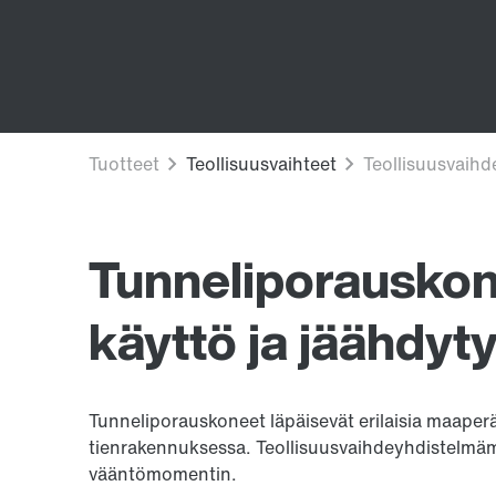
Tunneliporauskon
käyttö ja jäähdyt
Tunneliporauskoneet läpäisevät erilaisia maaperä- 
tienrakennuksessa. Teollisuusvaihdeyhdistelmä
vääntömomentin.