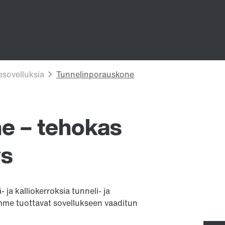
e – tehokas
ys
ja kalliokerroksia tunneli- ja
mme tuottavat sovellukseen vaaditun