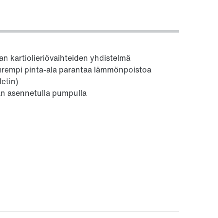
jan kartiolieriövaihteiden yhdistelmä
suurempi pinta-ala parantaa lämmönpoistoa
letin)
hän asennetulla pumpulla
)