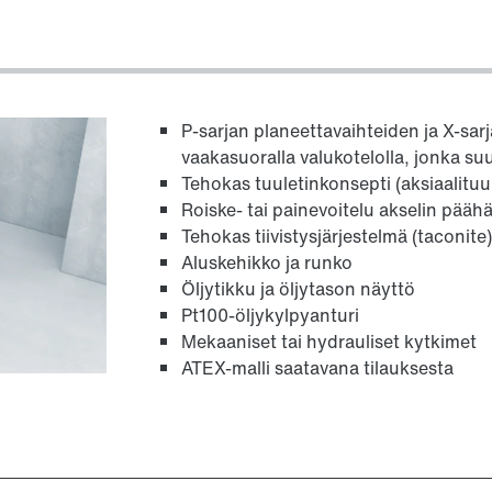
P‑sarjan planeettavaihteiden ja X‑sar
vaakasuoralla valu­kotelolla, jonka 
Tehokas tuuletinkonsepti (aksiaalituu
Roiske- tai painevoitelu akselin pää
Tehokas tiivistysjärjestelmä (taconite
Aluskehikko ja runko
Öljytikku ja öljytason näyttö
Pt100-öljykylpyanturi
Mekaaniset tai hydrauliset kytkimet
ATEX-malli saatavana tilauksesta