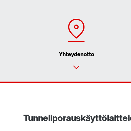
Yhteydenotto
Tunneliporauskäyttölaitte