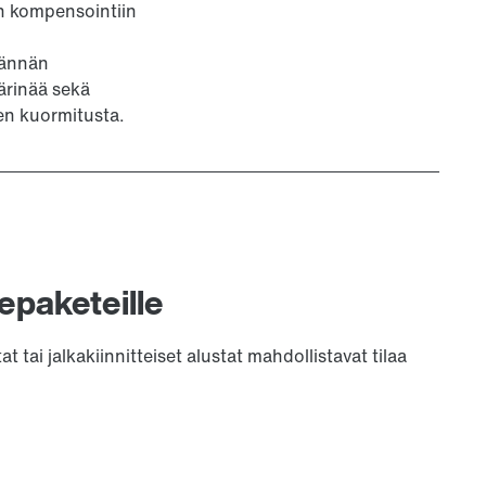
en kompensointiin
tännän
ärinää sekä
en kuormitusta.
epaketeille
 tai jalkakiinnitteiset alustat mahdollistavat tilaa