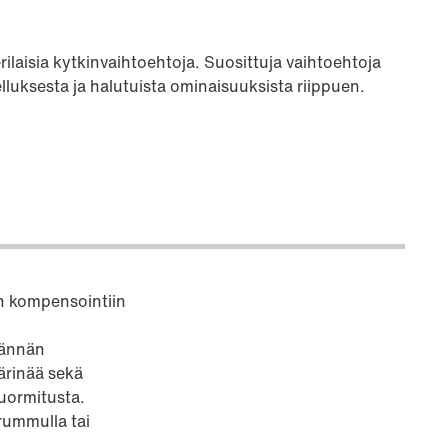
ilaisia kytkinvaihtoehtoja. Suosittuja vaihtoehtoja
lluksesta ja halutuista ominaisuuksista riippuen.
en kompensointiin
tännän
ärinää sekä
uormitusta.
urummulla tai