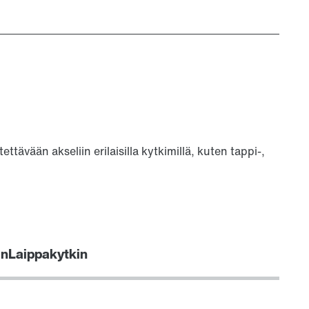
ttävään akseliin erilaisilla kytkimillä, kuten tappi-,
in
Laippakytkin