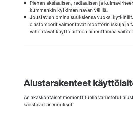
Pienen aksiaalisen, radiaalisen ja kulmavirhe
kummankin kytkimen navan välillä.
Joustavien ominaisuuksiensa vuoksi kytkinlii
elastomeerit vaimentavat moottorin iskuja ja t
vähentävät käyttölaitteen aiheuttamaa vaihte
Alustarakenteet käyttölait
Asiakaskohtaiset momenttituella varustetut alustat
säästävät asennukset.