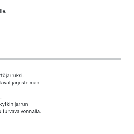
lle.
töjarruksi.
stavat järjestelmän
.
kytkin jarrun
 turvavalvonnalla.