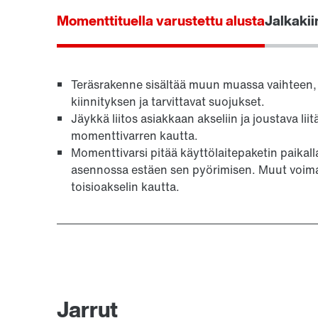
Momenttituella varustettu alusta
Jalkakii
Teräsrakenne sisältää muun muassa vaihteen, 
kiinnityksen ja tarvittavat suojukset.
Jäykkä liitos asiakkaan akseliin ja joustava liit
momenttivarren kautta.
Momenttivarsi pitää käyttölaitepaketin paika
asennossa estäen sen pyörimisen. Muut voima
toisioakselin kautta.
Jarrut