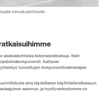
sratkaisuihimme
asiakaskohtaisia kokonaisratkaisuja. Näin
 järjestelmäkomponentit. Kattavan
yhteistyö tunnettujen komponenttivalmistajien
unnittelusta aina täydelliseen käyttölaiteratkaisuun
lmanlaajuinen asennus- ja huoltoverkostomme on