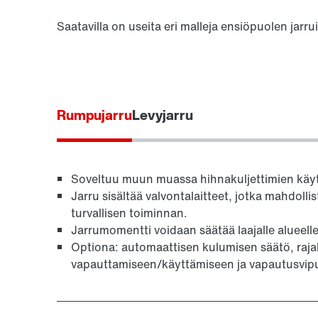
Saatavilla on useita eri malleja ensiöpuolen jarrui
Rumpujarru
Levyjarru
Soveltuu muun muassa hihnakuljettimien käyt
Jarru sisältää valvontalaitteet, jotka mahdolli
turvallisen toiminnan.
Jarrumomentti voidaan säätää laajalle alueelle
Optiona: automaattisen kulumisen säätö, raja
vapauttamiseen/käyttämiseen ja vapautusvipu