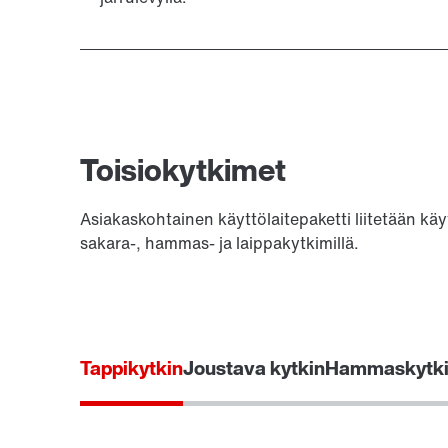
Toisiokytkimet
Asiakaskohtainen käyttölaitepaketti liitetään käyte
sakara-, hammas- ja laippakytkimillä.
Tappikytkin
Joustava kytkin
Hammaskytk