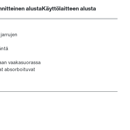
nnitteinen alusta
Käyttölaitteen alusta
jarrujen
äntä
llaan vaakasuorassa
t absorboituvat