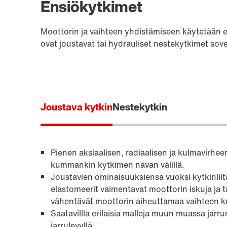
Ensiökytkimet
Moottorin ja vaihteen yhdistämiseen käytetään er
ovat joustavat tai hydrauliset nestekytkimet sove
Joustava kytkin
Nestekytkin
Pienen aksiaalisen, radiaalisen ja kulmavirhe
kummankin kytkimen navan välillä.
Joustavien ominaisuuksiensa vuoksi kytkinlii
elastomeerit vaimentavat moottorin iskuja ja t
vähentävät moottorin aiheuttamaa vaihteen k
Saatavillla erilaisia malleja muun muassa jarr
jarrulevyllä.