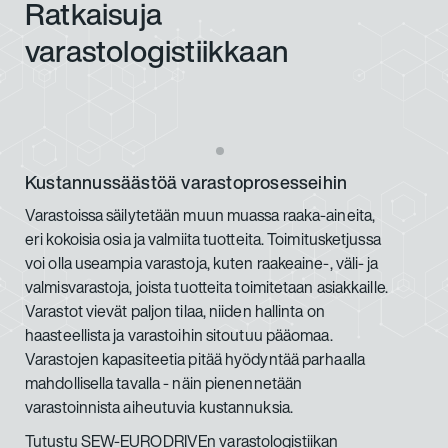
Ratkaisuja
varastologistiikkaan
Kustannussäästöä varastoprosesseihin
Varastoissa säilytetään muun muassa raaka-aineita,
eri kokoisia osia ja valmiita tuotteita. Toimitusketjussa
voi olla useampia varastoja, kuten raakeaine-, väli- ja
valmisvarastoja, joista tuotteita toimitetaan asiakkaille.
Varastot vievät paljon tilaa, niiden hallinta on
haasteellista ja varastoihin sitoutuu pääomaa.
Varastojen kapasiteetia pitää hyödyntää parhaalla
mahdollisella tavalla - näin pienennetään
varastoinnista aiheutuvia kustannuksia.
Tutustu SEW-EURODRIVEn varastologistiikan